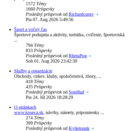
1572
Témy
1660
Príspevky
Posledný príspevok
od
Richardcurgy
Pia 07. Aug 2026 5:49:56
Šport a voľný čas
Športové podujatia a aktivity, turistika, cvičenie, športoviská
...
794
Témy
833
Príspevky
Posledný príspevok
od
RhetaPug
Sob 01. Aug 2026 23:42:30
Služby a organizácie
Obchody, cirkev, kluby, spoločenstvá, zbory, ...
418
Témy
435
Príspevky
Posledný príspevok
od
Sonjihaf
Pia 24. Júl 2026 18:28:29
O stránkach
www.koseca.sk
, návrhy, námety, pripomienky ...
274
Témy
399
Príspevky
Posledný príspevok
od
Kylietounk