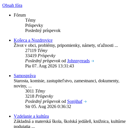
Obsah fóra
Fórum
Témy
Príspevky
Posledný príspevok
Košeca a Nozdrovice
Život v obci, problémy, pripomienky, námety, sťažnosti ...
27119
Témy
33419
Príspevky
Posledný príspevok
od
Johnnyreads
Pia 07. Aug 2026 13:31:43
Samospráva
Starosta, komisie, zastupiteľstvo, zamestnanci, dokumenty,
noviny, ...
3011
Témy
3218
Príspevky
Posledný príspevok
od
Sonjihaf
Str 05. Aug 2026 0:36:32
Vzdelanie a kultúra
Základná a materská škola, školská jedáleň, knižnica, kultúrne
podujatia ...