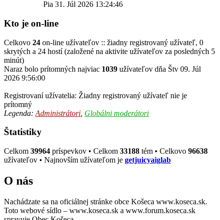
Pia 31. Júl 2026 13:24:46
Kto je on-line
Celkovo
24
on-line užívateľov :: žiadny registrovaný užívateľ, 0
skrytých a 24 hostí (založené na aktivite užívateľov za posledných 5
minút)
Naraz bolo prítomných najviac
1039
užívateľov dňa Štv 09. Júl
2026 9:56:00
Registrovaní užívatelia: Žiadny registrovaný užívateľ nie je
prítomný
Legenda:
Administrátori
,
Globálni moderátori
Štatistiky
Celkom
39964
príspevkov • Celkom
33188
tém • Celkovo
96638
užívateľov • Najnovším užívateľom je
getjuicyaiglab
O nás
Nachádzate sa na oficiálnej stránke obce Košeca www.koseca.sk.
Toto webové sídlo – www.koseca.sk a www.forum.koseca.sk
spravuje Obec Košeca.