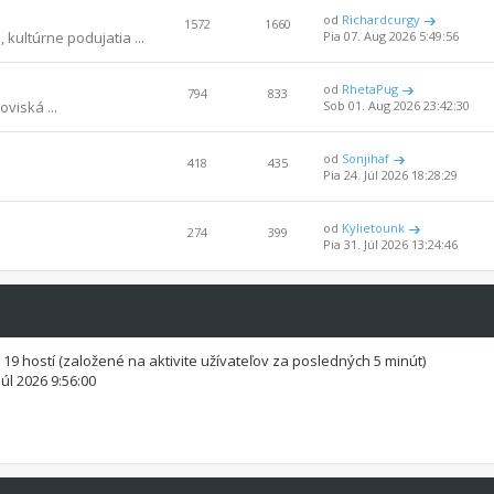
od
Richardcurgy
1572
1660
 kultúrne podujatia ...
Pia 07. Aug 2026 5:49:56
od
RhetaPug
794
833
oviská ...
Sob 01. Aug 2026 23:42:30
od
Sonjihaf
418
435
Pia 24. Júl 2026 18:28:29
od
Kylietounk
274
399
Pia 31. Júl 2026 13:24:46
a 19 hostí (založené na aktivite užívateľov za posledných 5 minút)
Júl 2026 9:56:00