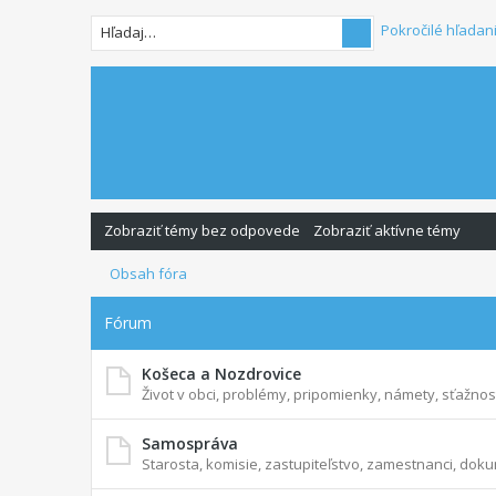
Pokročilé hľadan
Zobraziť témy bez odpovede
Zobraziť aktívne témy
Obsah fóra
Fórum
Košeca a Nozdrovice
Život v obci, problémy, pripomienky, námety, sťažnosti
Samospráva
Starosta, komisie, zastupiteľstvo, zamestnanci, dokum