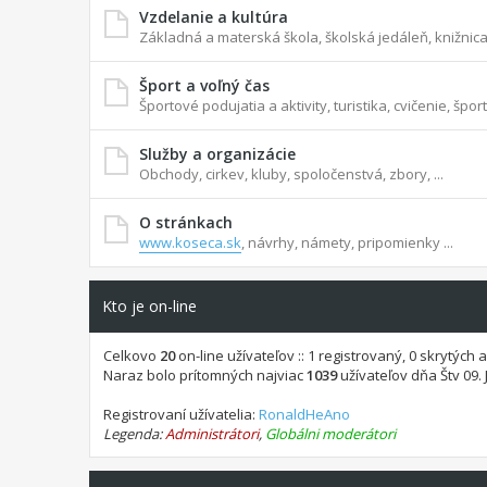
Vzdelanie a kultúra
Základná a materská škola, školská jedáleň, knižnica,
Šport a voľný čas
Športové podujatia a aktivity, turistika, cvičenie, šport
Služby a organizácie
Obchody, cirkev, kluby, spoločenstvá, zbory, ...
O stránkach
www.koseca.sk
, návrhy, námety, pripomienky ...
Kto je on-line
Celkovo
20
on-line užívateľov :: 1 registrovaný, 0 skrytých 
Naraz bolo prítomných najviac
1039
užívateľov dňa Štv 09. 
Registrovaní užívatelia:
RonaldHeAno
Legenda:
Administrátori
,
Globálni moderátori