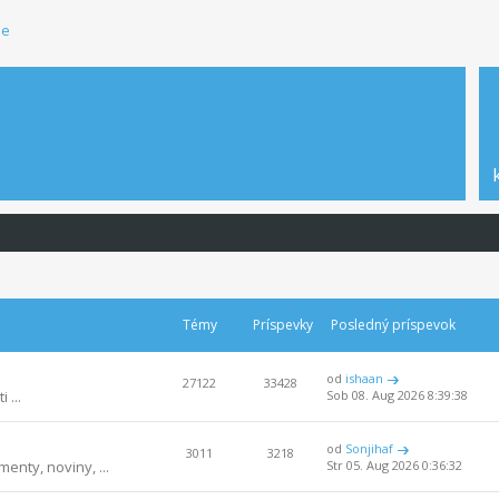
ie
Témy
Príspevky
Posledný príspevok
od
ishaan
27122
33428
 ...
Sob 08. Aug 2026 8:39:38
od
Sonjihaf
3011
3218
enty, noviny, ...
Str 05. Aug 2026 0:36:32