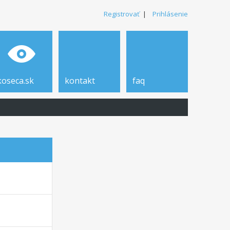
Registrovať
|
Prihlásenie
koseca.sk
kontakt
faq