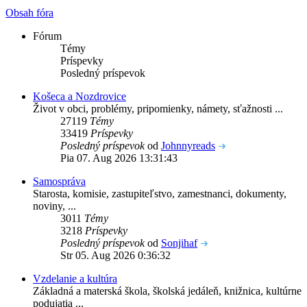
Obsah fóra
Fórum
Témy
Príspevky
Posledný príspevok
Košeca a Nozdrovice
Život v obci, problémy, pripomienky, námety, sťažnosti ...
27119
Témy
33419
Príspevky
Posledný príspevok
od
Johnnyreads
Pia 07. Aug 2026 13:31:43
Samospráva
Starosta, komisie, zastupiteľstvo, zamestnanci, dokumenty,
noviny, ...
3011
Témy
3218
Príspevky
Posledný príspevok
od
Sonjihaf
Str 05. Aug 2026 0:36:32
Vzdelanie a kultúra
Základná a materská škola, školská jedáleň, knižnica, kultúrne
podujatia ...