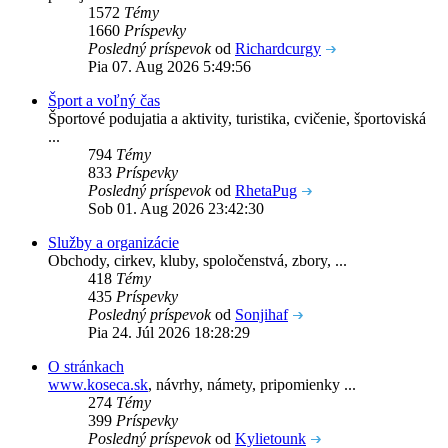
1572
Témy
1660
Príspevky
Posledný príspevok
od
Richardcurgy
Pia 07. Aug 2026 5:49:56
Šport a voľný čas
Športové podujatia a aktivity, turistika, cvičenie, športoviská
...
794
Témy
833
Príspevky
Posledný príspevok
od
RhetaPug
Sob 01. Aug 2026 23:42:30
Služby a organizácie
Obchody, cirkev, kluby, spoločenstvá, zbory, ...
418
Témy
435
Príspevky
Posledný príspevok
od
Sonjihaf
Pia 24. Júl 2026 18:28:29
O stránkach
www.koseca.sk
, návrhy, námety, pripomienky ...
274
Témy
399
Príspevky
Posledný príspevok
od
Kylietounk