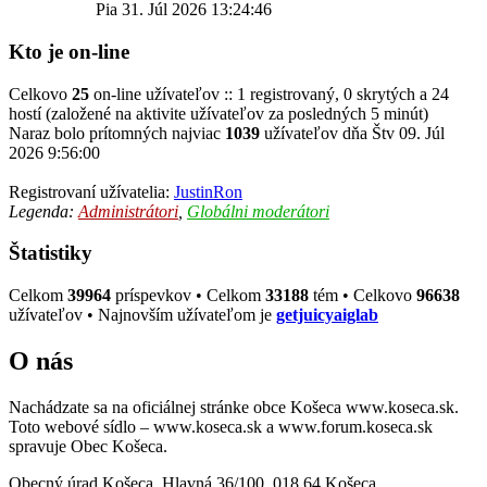
Pia 31. Júl 2026 13:24:46
Kto je on-line
Celkovo
25
on-line užívateľov :: 1 registrovaný, 0 skrytých a 24
hostí (založené na aktivite užívateľov za posledných 5 minút)
Naraz bolo prítomných najviac
1039
užívateľov dňa Štv 09. Júl
2026 9:56:00
Registrovaní užívatelia:
JustinRon
Legenda:
Administrátori
,
Globálni moderátori
Štatistiky
Celkom
39964
príspevkov • Celkom
33188
tém • Celkovo
96638
užívateľov • Najnovším užívateľom je
getjuicyaiglab
O nás
Nachádzate sa na oficiálnej stránke obce Košeca www.koseca.sk.
Toto webové sídlo – www.koseca.sk a www.forum.koseca.sk
spravuje Obec Košeca.
Obecný úrad Košeca, Hlavná 36/100, 018 64 Košeca