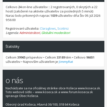
Celkovo
24
on-line užívateľov :: 2 registrovaných, 0 skrytých a 22
hostí (založené na aktivite užívateľov za posledných 5 minút)
Naraz bolo prítomných najviac
1039
užívateľov dňa Štv 09. Júl 2026
9:56:00
Registrovaní užívatelia:
Claraglows
,
Scottniz
Legenda:
Administrátori
,
Globálni moderátori
Štatistiky
Celkom
39965
príspevkov • Celkom
33189
tém • Celkovo
96651
užívateľov • Najnovším užívateľom je
JimmyRat
o nás
Nachádzate sa na oficiálnej stránke obce Košeca www.koseca.sk.
Toto webové sídlo – www.koseca.sk a www.forum.koseca.sk
spravuje Obec Košeca.
Obecný úrad Košeca, Hlavná 36/100, 018 64 Košeca