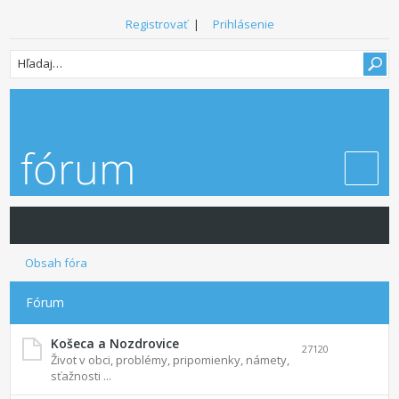
Registrovať
|
Prihlásenie
Obsah fóra
Fórum
Košeca a Nozdrovice
27120
Život v obci, problémy, pripomienky, námety,
sťažnosti ...