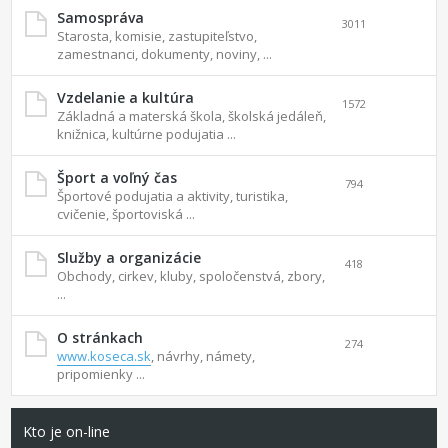
Samospráva
3011
Starosta, komisie, zastupiteľstvo,
zamestnanci, dokumenty, noviny, ...
Vzdelanie a kultúra
1572
Základná a materská škola, školská jedáleň,
knižnica, kultúrne podujatia ...
Šport a voľný čas
794
Športové podujatia a aktivity, turistika,
cvičenie, športoviská ...
Služby a organizácie
418
Obchody, cirkev, kluby, spoločenstvá, zbory,
...
O stránkach
274
www.koseca.sk
, návrhy, námety,
pripomienky ...
Kto je on-line