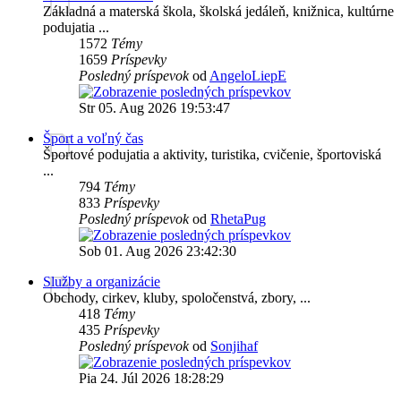
Základná a materská škola, školská jedáleň, knižnica, kultúrne
podujatia ...
1572
Témy
1659
Príspevky
Posledný príspevok
od
AngeloLiepE
Str 05. Aug 2026 19:53:47
Šport a voľný čas
Športové podujatia a aktivity, turistika, cvičenie, športoviská
...
794
Témy
833
Príspevky
Posledný príspevok
od
RhetaPug
Sob 01. Aug 2026 23:42:30
Služby a organizácie
Obchody, cirkev, kluby, spoločenstvá, zbory, ...
418
Témy
435
Príspevky
Posledný príspevok
od
Sonjihaf
Pia 24. Júl 2026 18:28:29