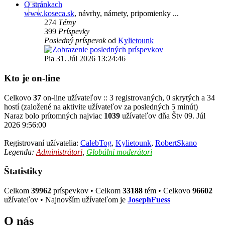
O stránkach
www.koseca.sk
, návrhy, námety, pripomienky ...
274
Témy
399
Príspevky
Posledný príspevok
od
Kylietounk
Pia 31. Júl 2026 13:24:46
Kto je on-line
Celkovo
37
on-line užívateľov :: 3 registrovaných, 0 skrytých a 34
hostí (založené na aktivite užívateľov za posledných 5 minút)
Naraz bolo prítomných najviac
1039
užívateľov dňa Štv 09. Júl
2026 9:56:00
Registrovaní užívatelia:
CalebTog
,
Kylietounk
,
RobertSkano
Legenda:
Administrátori
,
Globálni moderátori
Štatistiky
Celkom
39962
príspevkov • Celkom
33188
tém • Celkovo
96602
užívateľov • Najnovším užívateľom je
JosephFuess
O nás