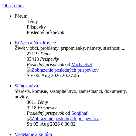
Obsah fóra
Fórum
Témy
Príspevky
Posledný príspevok
Košeca a Nozdrovice
Život v obci, problémy, pripomienky, námety, sťažnosti ...
27119
Témy
33418
Príspevky
Posledný príspevok
od
Michaelset
Štv 06. Aug 2026 20:27:46
Samospráva
Starosta, komisie, zastupiteľstvo, zamestnanci, dokumenty,
noviny, ...
3011
Témy
3218
Príspevky
Posledný príspevok
od
Sonjihaf
Str 05. Aug 2026 0:36:32
Vzdelanie a kultúra