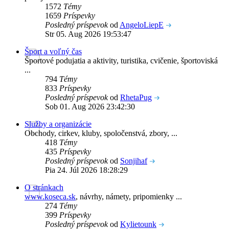
1572
Témy
1659
Príspevky
Posledný príspevok
od
AngeloLiepE
Str 05. Aug 2026 19:53:47
Šport a voľný čas
Športové podujatia a aktivity, turistika, cvičenie, športoviská
...
794
Témy
833
Príspevky
Posledný príspevok
od
RhetaPug
Sob 01. Aug 2026 23:42:30
Služby a organizácie
Obchody, cirkev, kluby, spoločenstvá, zbory, ...
418
Témy
435
Príspevky
Posledný príspevok
od
Sonjihaf
Pia 24. Júl 2026 18:28:29
O stránkach
www.koseca.sk
, návrhy, námety, pripomienky ...
274
Témy
399
Príspevky
Posledný príspevok
od
Kylietounk