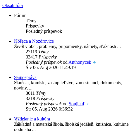
Obsah fóra
Fórum
Témy
Príspevky
Posledný príspevok
Košeca a Nozdrovice
Život v obci, problémy, pripomienky, námety, sťažnosti ...
27119
Témy
33417
Príspevky
Posledný príspevok
od
Anthonycek
Štv 06. Aug 2026 11:49:19
Samospráva
Starosta, komisie, zastupiteľstvo, zamestnanci, dokumenty,
noviny, ...
3011
Témy
3218
Príspevky
Posledný príspevok
od
Sonjihaf
Str 05. Aug 2026 0:36:32
Vzdelanie a kultúra
Základná a materská škola, školská jedáleň, knižnica, kultúrne
podujatia ...