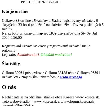
Pia 31. Júl 2026 13:24:46
Kto je on-line
Celkovo
33
on-line užívateľov :: žiadny registrovaný užívateľ, 0
skrytých a 33 hostí (založené na aktivite užívateľov za posledných 5
minút)
Naraz bolo prítomných najviac
1039
užívateľov dňa Štv 09. Júl
2026 9:56:00
Registrovaní užívatelia: Žiadny registrovaný užívateľ nie je
prítomný
Legenda:
Administrátori
,
Globálni moderátori
Štatistiky
Celkom
39961
príspevkov • Celkom
33188
tém • Celkovo
96591
užívateľov • Najnovším užívateľom je
RobertAnago
O nás
Nachádzate sa na oficiálnej stránke obce Košeca www.koseca.sk.
Toto webové sídlo – www.koseca.sk a www.forum.koseca.sk
spravuje Obec Košeca.