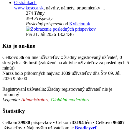
O stránkach
www.koseca.sk
, návrhy, námety, pripomienky ...
274
Témy
399
Príspevky
Posledný príspevok
od
Kylietounk
Pia 31. Júl 2026 13:24:46
Kto je on-line
Celkovo
36
on-line užívateľov :: žiadny registrovaný užívateľ, 0
skrytých a 36 hostí (založené na aktivite užívateľov za posledných 5
minút)
Naraz bolo prítomných najviac
1039
užívateľov dňa Štv 09. Júl
2026 9:56:00
Registrovaní užívatelia: Žiadny registrovaný užívateľ nie je
prítomný
Legenda:
Administrátori
,
Globálni moderátori
Štatistiky
Celkom
39980
príspevkov • Celkom
33194
tém • Celkovo
96687
užívateľov • Najnovším užívateľom je
Bradleyzef