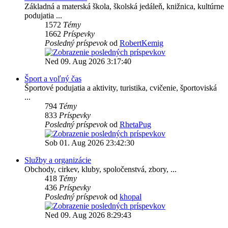
Základná a materská škola, školská jedáleň, knižnica, kultúrne
podujatia ...
1572
Témy
1662
Príspevky
Posledný príspevok
od
RobertKemig
Ned 09. Aug 2026 3:17:40
Šport a voľný čas
Športové podujatia a aktivity, turistika, cvičenie, športoviská
...
794
Témy
833
Príspevky
Posledný príspevok
od
RhetaPug
Sob 01. Aug 2026 23:42:30
Služby a organizácie
Obchody, cirkev, kluby, spoločenstvá, zbory, ...
418
Témy
436
Príspevky
Posledný príspevok
od
khopal
Ned 09. Aug 2026 8:29:43