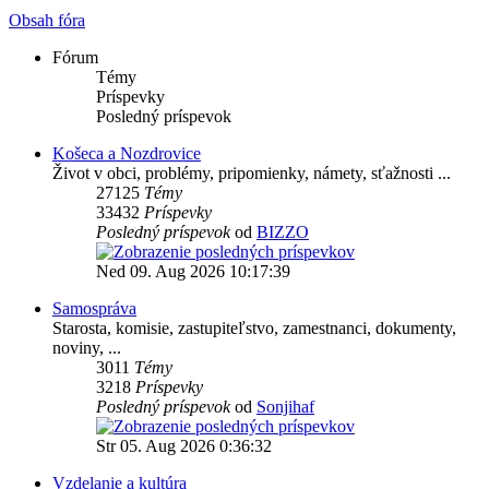
Obsah fóra
Fórum
Témy
Príspevky
Posledný príspevok
Košeca a Nozdrovice
Život v obci, problémy, pripomienky, námety, sťažnosti ...
27125
Témy
33432
Príspevky
Posledný príspevok
od
BIZZO
Ned 09. Aug 2026 10:17:39
Samospráva
Starosta, komisie, zastupiteľstvo, zamestnanci, dokumenty,
noviny, ...
3011
Témy
3218
Príspevky
Posledný príspevok
od
Sonjihaf
Str 05. Aug 2026 0:36:32
Vzdelanie a kultúra