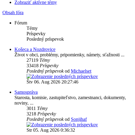
Zobraziť aktívne témy
Obsah fóra
Fórum
Témy
Príspevky
Posledný príspevok
Košeca a Nozdrovice
Život v obci, problémy, pripomienky, námety, sťažnosti ...
27119
Témy
33418
Príspevky
Posledný príspevok
od
Michaelset
Štv 06. Aug 2026 20:27:46
Samospráva
Starosta, komisie, zastupiteľstvo, zamestnanci, dokumenty,
noviny, ...
3011
Témy
3218
Príspevky
Posledný príspevok
od
Sonjihaf
Str 05. Aug 2026 0:36:32