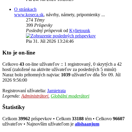
O stránkach
www.koseca.sk
, návrhy, námety, pripomienky ...
274
Témy
399
Príspevky
Posledný príspevok
od
Kylietounk
Pia 31. Júl 2026 13:24:46
Kto je on-line
Celkovo
43
on-line užívateľov :: 1 registrovaný, 0 skrytých a 42
hostí (založené na aktivite užívateľov za posledných 5 minút)
Naraz bolo prítomných najviac
1039
užívateľov dňa Štv 09. Júl
2026 9:56:00
Registrovaní užívatelia:
Jamietrata
Legenda:
Administrátori
,
Globálni moderátori
Štatistiky
Celkom
39962
príspevkov • Celkom
33188
tém • Celkovo
96607
užívateľov • Najnovším užívateľom je
alishaanjum