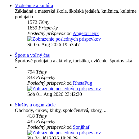
Vzdelanie a kultúra
Základná a materská škola, školská jedáleň, knižnica, kultúrne
podujatia ...
1572
Témy
1659
Príspevky
Posledný príspevok
od
AngeloLiepE
Str 05. Aug 2026 19:53:47
Šport a voľný čas
Športové podujatia a aktivity, turistika, cvičenie, športoviská
...
794
Témy
833
Príspevky
Posledný príspevok
od
RhetaPug
Sob 01. Aug 2026 23:42:30
Služby a organizácie
Obchody, cirkev, kluby, spoločenstvá, zbory, ...
418
Témy
435
Príspevky
Posledný príspevok
od
Sonjihaf
Pia 24. Júl 2026 18:28:29