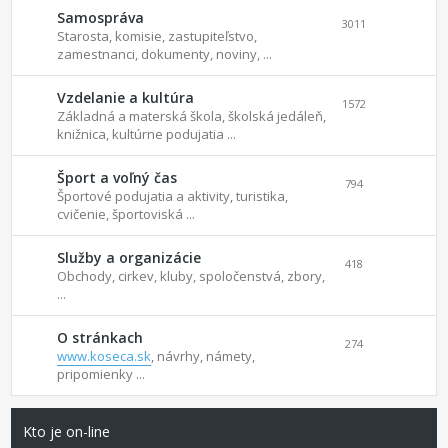
Samospráva
3011
Starosta, komisie, zastupiteľstvo,
zamestnanci, dokumenty, noviny, ...
Vzdelanie a kultúra
1572
Základná a materská škola, školská jedáleň,
knižnica, kultúrne podujatia ...
Šport a voľný čas
794
Športové podujatia a aktivity, turistika,
cvičenie, športoviská ...
Služby a organizácie
418
Obchody, cirkev, kluby, spoločenstvá, zbory,
...
O stránkach
274
www.koseca.sk
, návrhy, námety,
pripomienky ...
Kto je on-line