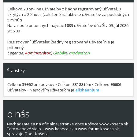
Celkovo
29
on-line užívateľov :: žiadny registrovaný užívateľ, 0
skrytých a 29 hostí (založené na aktivite užívateľov za posledných
5 minút)
Naraz bolo prítomných najviac
1039
užívateľov dňa Štv 09. Júl 2026
9:56:00
Registrovaní užívatelia: Žiadny registrovaný užívateľ nie je
prítomný
Legenda:
Administrátori
,
Globálni moderátori
Štatistiky
Celkom
39962
príspevkov • Celkom
33188
tém • Celkovo
96606
užívateľov • Najnovším užívateľom je
alishaanjum
o nás
Nachádzate sa na oficiálnej stránke obce Košeca www.koseca.sk.
Toto webové sídlo – www.koseca.sk a www.forum.koseca.sk
spravuje Obec Košeca.