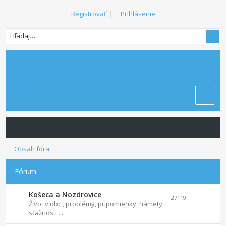
Registrovať
|
Prihlásenie
Obsah fóra
Fórum
Košeca a Nozdrovice
27119
Život v obci, problémy, pripomienky, námety,
sťažnosti ...