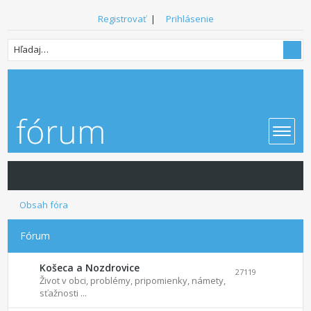
Registrovať
|
Prihlásenie
Obsah fóra
Fórum
Košeca a Nozdrovice
27119
Život v obci, problémy, pripomienky, námety,
sťažnosti ...