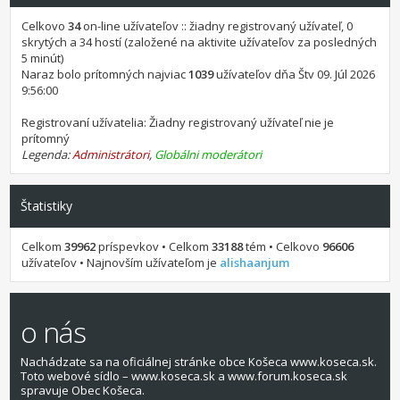
Celkovo
34
on-line užívateľov :: žiadny registrovaný užívateľ, 0
skrytých a 34 hostí (založené na aktivite užívateľov za posledných
5 minút)
Naraz bolo prítomných najviac
1039
užívateľov dňa Štv 09. Júl 2026
9:56:00
Registrovaní užívatelia: Žiadny registrovaný užívateľ nie je
prítomný
Legenda:
Administrátori
,
Globálni moderátori
Štatistiky
Celkom
39962
príspevkov • Celkom
33188
tém • Celkovo
96606
užívateľov • Najnovším užívateľom je
alishaanjum
o nás
Nachádzate sa na oficiálnej stránke obce Košeca www.koseca.sk.
Toto webové sídlo – www.koseca.sk a www.forum.koseca.sk
spravuje Obec Košeca.