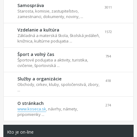
Samospráva
3011
Starosta, komisie, zastupiteľstvo,
zamestnanci, dokumenty, noviny, ...
Vzdelanie a kultúra
1572
Základná a materská škola, školská jedáleň,
knižnica, kultúrne podujatia ...
Šport a voľný čas
794
Športové podujatia a aktivity, turistika,
cvičenie, športoviská ...
Služby a organizácie
418
Obchody, cirkev, kluby, spoločenstvá, zbory,
...
O stránkach
274
www.koseca.sk
, návrhy, námety,
pripomienky ...
Kto je on-line