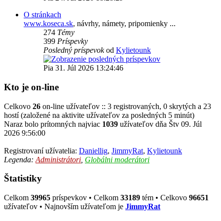
O stránkach
www.koseca.sk
, návrhy, námety, pripomienky ...
274
Témy
399
Príspevky
Posledný príspevok
od
Kylietounk
Pia 31. Júl 2026 13:24:46
Kto je on-line
Celkovo
26
on-line užívateľov :: 3 registrovaných, 0 skrytých a 23
hostí (založené na aktivite užívateľov za posledných 5 minút)
Naraz bolo prítomných najviac
1039
užívateľov dňa Štv 09. Júl
2026 9:56:00
Registrovaní užívatelia:
Daniellig
,
JimmyRat
,
Kylietounk
Legenda:
Administrátori
,
Globálni moderátori
Štatistiky
Celkom
39965
príspevkov • Celkom
33189
tém • Celkovo
96651
užívateľov • Najnovším užívateľom je
JimmyRat