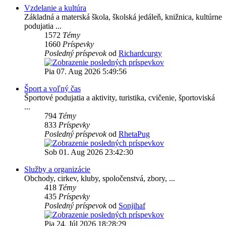
Vzdelanie a kultúra
Základná a materská škola, školská jedáleň, knižnica, kultúrne
podujatia ...
1572
Témy
1660
Príspevky
Posledný príspevok
od
Richardcurgy
Pia 07. Aug 2026 5:49:56
Šport a voľný čas
Športové podujatia a aktivity, turistika, cvičenie, športoviská
...
794
Témy
833
Príspevky
Posledný príspevok
od
RhetaPug
Sob 01. Aug 2026 23:42:30
Služby a organizácie
Obchody, cirkev, kluby, spoločenstvá, zbory, ...
418
Témy
435
Príspevky
Posledný príspevok
od
Sonjihaf
Pia 24. Júl 2026 18:28:29