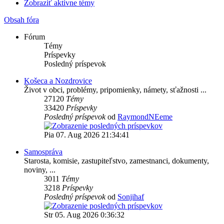
Zobraziť aktívne témy
Obsah fóra
Fórum
Témy
Príspevky
Posledný príspevok
Košeca a Nozdrovice
Život v obci, problémy, pripomienky, námety, sťažnosti ...
27120
Témy
33420
Príspevky
Posledný príspevok
od
RaymondNEeme
Pia 07. Aug 2026 21:34:41
Samospráva
Starosta, komisie, zastupiteľstvo, zamestnanci, dokumenty,
noviny, ...
3011
Témy
3218
Príspevky
Posledný príspevok
od
Sonjihaf
Str 05. Aug 2026 0:36:32