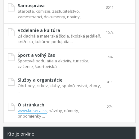
Samospráva
3011
Starosta, komisie, zastupiteľstvo,
zamestnanci, dokumenty, noviny, ...
Vzdelanie a kultúra
1572
Základná a materská škola, školská jedáleň,
knižnica, kultúrne podujatia ...
Šport a voľný čas
794
Športové podujatia a aktivity, turistika,
cvičenie, športoviská ...
Služby a organizácie
418
Obchody, cirkev, kluby, spoločenstvá, zbory,
...
O stránkach
274
www.koseca.sk
, návrhy, námety,
pripomienky ...
Kto je on-line