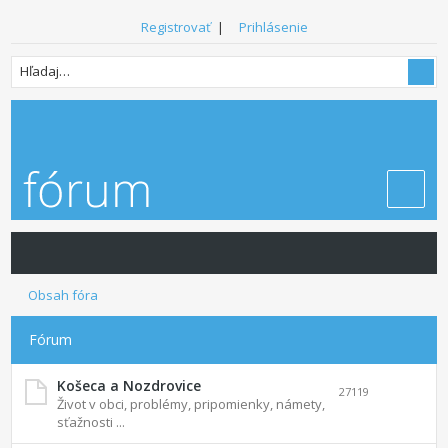
Registrovať
|
Prihlásenie
Obsah fóra
Fórum
Košeca a Nozdrovice
27119
Život v obci, problémy, pripomienky, námety,
sťažnosti ...