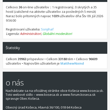
Celkovo
36
on-line užívateľov :: 1 registrovaný, 0 skrytých a 35
hostí (založené na aktivite užívateľov za posledných 5 minút)
Naraz bolo prítomných najviac
1039
užívateľov dňa Štv 09. Júl 2026
9:56:00
Registrovaní užívatelia:
Sonjihaf
Legenda:
Administrátori
,
Globálni moderátori
Štatistiky
Celkom
39963
príspevkov • Celkom
33188
tém • Celkovo
96609
užívateľov • Najnovším užívateľom je
MatthewNoind
o nás
Nachádzate sa na oficiálnej stránke obce Košeca www.koseca.sk.
Toto webové sídlo – www.koseca.sk a www.forum.koseca.sk
spravuje Obec Košeca.
Obecný úrad Košeca, Hlavná 36/100, 018 64 Košeca