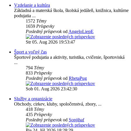
Vzdelanie a kultúra
Základná a materská škola, školská jedáleň, knižnica, kultúrne
podujatia ...
1572
Témy
1659
Príspevky
Posledný príspevok
od
AngeloLiepE
Str 05. Aug 2026 19:53:47
Šport a voľný čas
Športové podujatia a aktivity, turistika, cvičenie, športoviská
...
794
Témy
833
Príspevky
Posledný príspevok
od
RhetaPug
Sob 01. Aug 2026 23:42:30
Služby a organizácie
Obchody, cirkev, kluby, spoločenstvá, zbory, ...
418
Témy
435
Príspevky
Posledný príspevok
od
Sonjihaf
Pia 24. Júl 2026 18:28:29