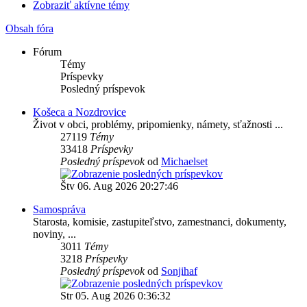
Zobraziť aktívne témy
Obsah fóra
Fórum
Témy
Príspevky
Posledný príspevok
Košeca a Nozdrovice
Život v obci, problémy, pripomienky, námety, sťažnosti ...
27119
Témy
33418
Príspevky
Posledný príspevok
od
Michaelset
Štv 06. Aug 2026 20:27:46
Samospráva
Starosta, komisie, zastupiteľstvo, zamestnanci, dokumenty,
noviny, ...
3011
Témy
3218
Príspevky
Posledný príspevok
od
Sonjihaf
Str 05. Aug 2026 0:36:32