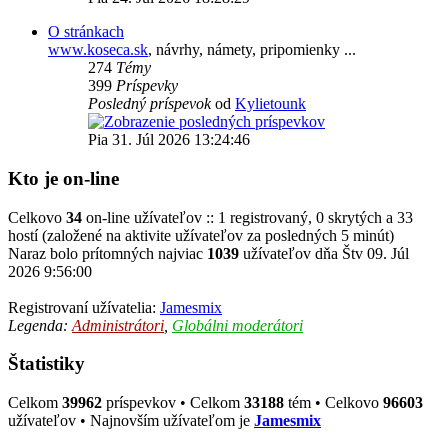
O stránkach
www.koseca.sk
, návrhy, námety, pripomienky ...
274
Témy
399
Príspevky
Posledný príspevok
od
Kylietounk
Pia 31. Júl 2026 13:24:46
Kto je on-line
Celkovo
34
on-line užívateľov :: 1 registrovaný, 0 skrytých a 33
hostí (založené na aktivite užívateľov za posledných 5 minút)
Naraz bolo prítomných najviac
1039
užívateľov dňa Štv 09. Júl
2026 9:56:00
Registrovaní užívatelia:
Jamesmix
Legenda:
Administrátori
,
Globálni moderátori
Štatistiky
Celkom
39962
príspevkov • Celkom
33188
tém • Celkovo
96603
užívateľov • Najnovším užívateľom je
Jamesmix