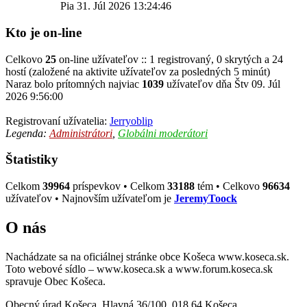
Pia 31. Júl 2026 13:24:46
Kto je on-line
Celkovo
25
on-line užívateľov :: 1 registrovaný, 0 skrytých a 24
hostí (založené na aktivite užívateľov za posledných 5 minút)
Naraz bolo prítomných najviac
1039
užívateľov dňa Štv 09. Júl
2026 9:56:00
Registrovaní užívatelia:
Jerryoblip
Legenda:
Administrátori
,
Globálni moderátori
Štatistiky
Celkom
39964
príspevkov • Celkom
33188
tém • Celkovo
96634
užívateľov • Najnovším užívateľom je
JeremyToock
O nás
Nachádzate sa na oficiálnej stránke obce Košeca www.koseca.sk.
Toto webové sídlo – www.koseca.sk a www.forum.koseca.sk
spravuje Obec Košeca.
Obecný úrad Košeca, Hlavná 36/100, 018 64 Košeca