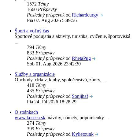
1572
Témy
1660
Príspevky
Posledný príspevok
od
Richardcurgy
Pia 07. Aug 2026 5:49:56
Šport a voľný čas
Športové podujatia a aktivity, turistika, cvičenie, športoviská
...
794
Témy
833
Príspevky
Posledný príspevok
od
RhetaPug
Sob 01. Aug 2026 23:42:30
Služby a organizácie
Obchody, cirkev, kluby, spoločenstvá, zbory, ...
418
Témy
435
Príspevky
Posledný príspevok
od
Sonjihaf
Pia 24. Júl 2026 18:28:29
O stránkach
www.koseca.sk
, návrhy, námety, pripomienky ...
274
Témy
399
Príspevky
Posledný príspevok
od
Kylietounk