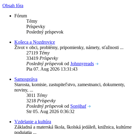
Obsah fóra
Fórum
Témy
Príspevky
Posledný príspevok
Košeca a Nozdrovice
Život v obci, problémy, pripomienky, námety, sťažnosti ...
27119
Témy
33419
Príspevky
Posledný príspevok
od
Johnnyreads
Pia 07. Aug 2026 13:31:43
Samospráva
Starosta, komisie, zastupiteľstvo, zamestnanci, dokumenty,
noviny, ...
3011
Témy
3218
Príspevky
Posledný príspevok
od
Sonjihaf
Str 05. Aug 2026 0:36:32
Vzdelanie a kultúra
Základná a materská škola, školská jedáleň, knižnica, kultúrne
podujatia ...