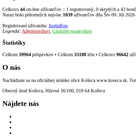
Celkovo
44
on-line užívateľov :: 1 registrovaný, 0 skrytých a 43 host
Naraz bolo prítomných najviac
1039
užívateľov dňa Štv 09. Júl 2026
Registrovaní užívatelia:
JustinRon
Legenda:
Administrátori
,
Globálni moderátori
Štatistiky
Celkom
39964
príspevkov • Celkom
33188
tém • Celkovo
96642
uží
O nás
Nachádzate sa na oficiálnej stránke obce Košeca www.koseca.sk. T
Obecný úrad Košeca, Hlavná 36/100, 018 64 Košeca
Nájdete nás