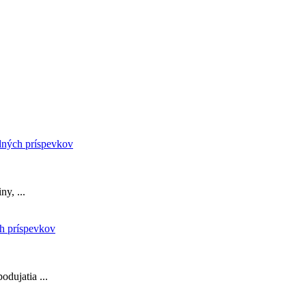
y, ...
odujatia ...