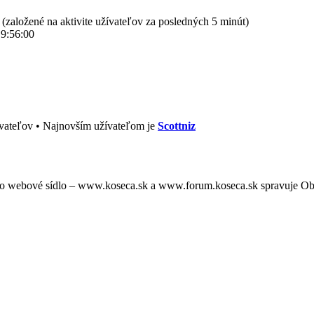
í (založené na aktivite užívateľov za posledných 5 minút)
 9:56:00
vateľov • Najnovším užívateľom je
Scottniz
oto webové sídlo – www.koseca.sk a www.forum.koseca.sk spravuje O