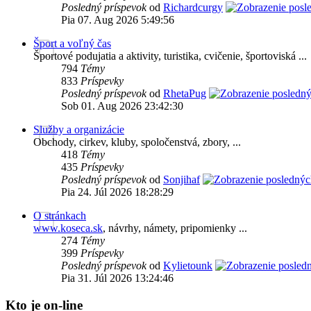
Posledný príspevok
od
Richardcurgy
Pia 07. Aug 2026 5:49:56
Šport a voľný čas
Športové podujatia a aktivity, turistika, cvičenie, športoviská ...
794
Témy
833
Príspevky
Posledný príspevok
od
RhetaPug
Sob 01. Aug 2026 23:42:30
Služby a organizácie
Obchody, cirkev, kluby, spoločenstvá, zbory, ...
418
Témy
435
Príspevky
Posledný príspevok
od
Sonjihaf
Pia 24. Júl 2026 18:28:29
O stránkach
www.koseca.sk
, návrhy, námety, pripomienky ...
274
Témy
399
Príspevky
Posledný príspevok
od
Kylietounk
Pia 31. Júl 2026 13:24:46
Kto je on-line