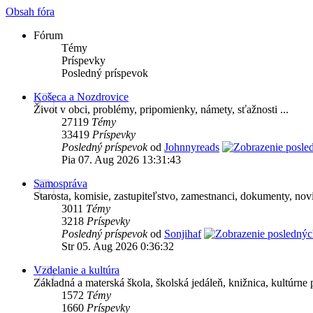
Obsah fóra
Fórum
Témy
Príspevky
Posledný príspevok
Košeca a Nozdrovice
Život v obci, problémy, pripomienky, námety, sťažnosti ...
27119
Témy
33419
Príspevky
Posledný príspevok
od
Johnnyreads
Pia 07. Aug 2026 13:31:43
Samospráva
Starosta, komisie, zastupiteľstvo, zamestnanci, dokumenty, novin
3011
Témy
3218
Príspevky
Posledný príspevok
od
Sonjihaf
Str 05. Aug 2026 0:36:32
Vzdelanie a kultúra
Základná a materská škola, školská jedáleň, knižnica, kultúrne p
1572
Témy
1660
Príspevky