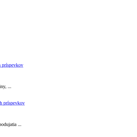
y, ...
odujatia ...