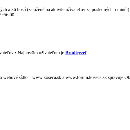
tých a 36 hostí (založené na aktivite užívateľov za posledných 5 minút)
 9:56:00
vateľov • Najnovším užívateľom je
Bradleyzef
oto webové sídlo – www.koseca.sk a www.forum.koseca.sk spravuje O