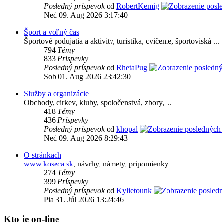
Posledný príspevok
od
RobertKemig
Ned 09. Aug 2026 3:17:40
Šport a voľný čas
Športové podujatia a aktivity, turistika, cvičenie, športoviská ...
794
Témy
833
Príspevky
Posledný príspevok
od
RhetaPug
Sob 01. Aug 2026 23:42:30
Služby a organizácie
Obchody, cirkev, kluby, spoločenstvá, zbory, ...
418
Témy
436
Príspevky
Posledný príspevok
od
khopal
Ned 09. Aug 2026 8:29:43
O stránkach
www.koseca.sk
, návrhy, námety, pripomienky ...
274
Témy
399
Príspevky
Posledný príspevok
od
Kylietounk
Pia 31. Júl 2026 13:24:46
Kto je on-line