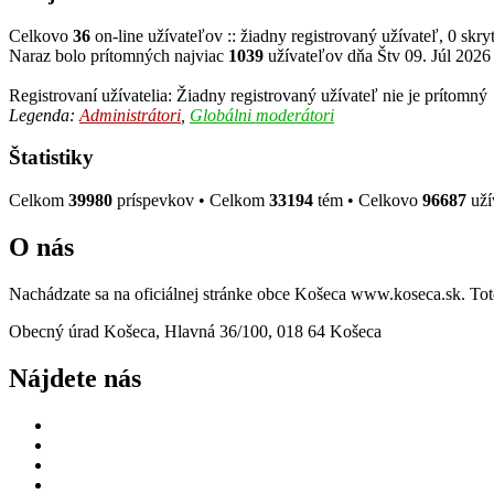
Celkovo
36
on-line užívateľov :: žiadny registrovaný užívateľ, 0 skry
Naraz bolo prítomných najviac
1039
užívateľov dňa Štv 09. Júl 2026
Registrovaní užívatelia: Žiadny registrovaný užívateľ nie je prítomný
Legenda:
Administrátori
,
Globálni moderátori
Štatistiky
Celkom
39980
príspevkov • Celkom
33194
tém • Celkovo
96687
uží
O nás
Nachádzate sa na oficiálnej stránke obce Košeca www.koseca.sk. T
Obecný úrad Košeca, Hlavná 36/100, 018 64 Košeca
Nájdete nás