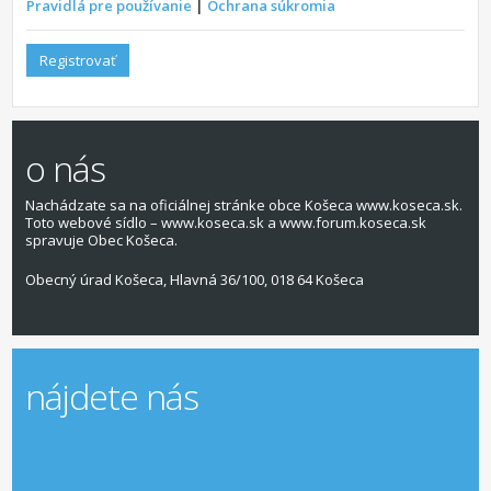
Pravidlá pre používanie
|
Ochrana súkromia
Registrovať
o nás
Nachádzate sa na oficiálnej stránke obce Košeca www.koseca.sk.
Toto webové sídlo – www.koseca.sk a www.forum.koseca.sk
spravuje Obec Košeca.
Obecný úrad Košeca, Hlavná 36/100, 018 64 Košeca
nájdete nás