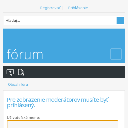
Registrovať
|
Prihlásenie
Obsah fóra
Pre zobrazenie moderátorov musíte byť
prihlásený.
Užívateľské meno: