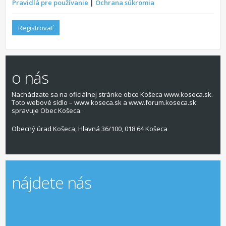
Pravidlá pre používanie
|
Ochrana súkromia
Registrovať
o nás
Nachádzate sa na oficiálnej stránke obce Košeca www.koseca.sk.
Toto webové sídlo – www.koseca.sk a www.forum.koseca.sk
spravuje Obec Košeca.
Obecný úrad Košeca, Hlavná 36/100, 018 64 Košeca
nájdete nás