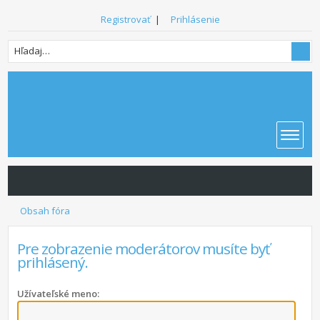
Registrovať
|
Prihlásenie
Obsah fóra
Pre zobrazenie moderátorov musíte byť
prihlásený.
Užívateľské meno: