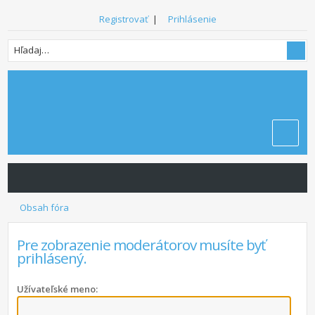
Registrovať
|
Prihlásenie
Obsah fóra
Pre zobrazenie moderátorov musíte byť
prihlásený.
Užívateľské meno: