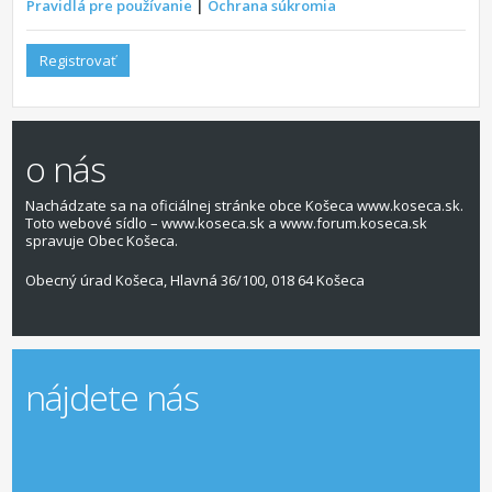
Pravidlá pre používanie
|
Ochrana súkromia
Registrovať
o nás
Nachádzate sa na oficiálnej stránke obce Košeca www.koseca.sk.
Toto webové sídlo – www.koseca.sk a www.forum.koseca.sk
spravuje Obec Košeca.
Obecný úrad Košeca, Hlavná 36/100, 018 64 Košeca
nájdete nás