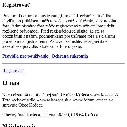
Registrovať
Pred prihlásením sa musíte zaregistrovať. Registrácia trvá iba
chvíľu, po prihlásení môžete začať využívať všetky služby tohto
fóra. Administrátor fóra môže registrovaným užívateľom udeliť
rozšírené právomoci. Pred registráciou sa uistite, že ste sa
oboznámili s našimi podmienkami pre užívanie fóra a s ďalšími
pravidlami a ujednaniami. Zároveň sa uistite, že si prečítate
akékoľvek pravidlá, ktoré sa na fóre objavia.
Pravidlá pre používanie
|
Ochrana súkromia
Registrovať
O nás
Nachádzate sa na oficiálnej stránke obce Košeca www.koseca.sk.
Toto webové sídlo – www.koseca.sk a www.forum.koseca.sk
spravuje Obec Košeca.
Obecný úrad Košeca, Hlavná 36/100, 018 64 Košeca
Nájdete nás