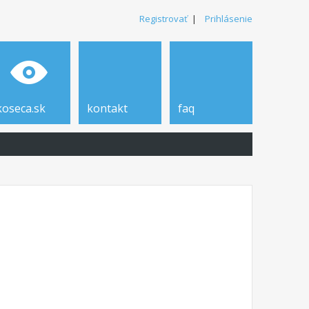
Registrovať
|
Prihlásenie
koseca.sk
kontakt
faq