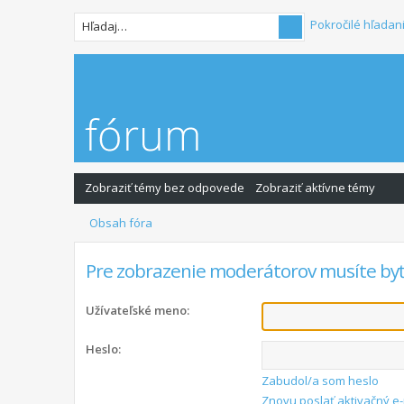
Pokročilé hľadan
Zobraziť témy bez odpovede
Zobraziť aktívne témy
Obsah fóra
Pre zobrazenie moderátorov musíte byť
Užívateľské meno:
Heslo:
Zabudol/a som heslo
Znovu poslať aktivačný e-