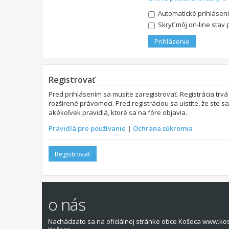
Automatické prihláseni
Skryť môj on-line stav 
Registrovať
Pred prihlásením sa musíte zaregistrovať. Registrácia trvá
rozšírené právomoci. Pred registráciou sa uistite, že ste s
akékoľvek pravidlá, ktoré sa na fóre objavia.
Pravidlá pre používanie
|
Ochrana súkromia
Registrovať
o nás
Nachádzate sa na oficiálnej stránke obce Košeca www.ko