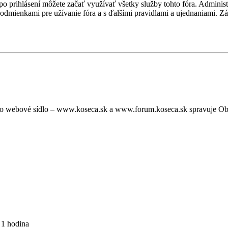
, po prihlásení môžete začať využívať všetky služby tohto fóra. Admini
podmienkami pre užívanie fóra a s ďalšími pravidlami a ujednaniami. Záro
oto webové sídlo – www.koseca.sk a www.forum.koseca.sk spravuje O
 1 hodina