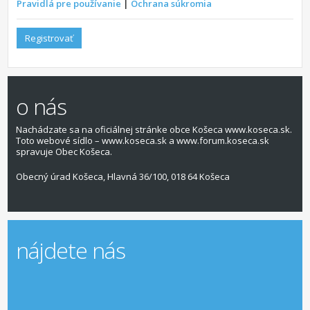
Pravidlá pre používanie
|
Ochrana súkromia
Registrovať
o nás
Nachádzate sa na oficiálnej stránke obce Košeca www.koseca.sk.
Toto webové sídlo – www.koseca.sk a www.forum.koseca.sk
spravuje Obec Košeca.
Obecný úrad Košeca, Hlavná 36/100, 018 64 Košeca
nájdete nás