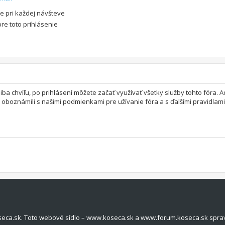
e pri každej návšteve
pre toto prihlásenie
 iba chvíľu, po prihlásení môžete začať využívať všetky služby tohto fóra.
a oboznámili s našimi podmienkami pre užívanie fóra a s ďalšími pravidlami 
seca.sk. Toto webové sídlo – www.koseca.sk a www.forum.koseca.sk spra