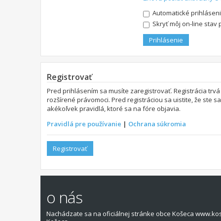
Automatické prihláseni
Skryť môj on-line stav 
Registrovať
Pred prihlásením sa musíte zaregistrovať. Registrácia trvá
rozšírené právomoci. Pred registráciou sa uistite, že ste s
akékoľvek pravidlá, ktoré sa na fóre objavia.
Pravidlá pre používanie
|
Ochrana súkromia
Registrovať
o nás
Nachádzate sa na oficiálnej stránke obce Košeca www.ko