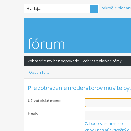
Pokročilé hľadan
Zobraziť témy bez odpovede
Zobraziť aktívne témy
Obsah fóra
Pre zobrazenie moderátorov musíte byť
Užívateľské meno:
Heslo:
Zabudol/a som heslo
Znovu poslať aktivačný e-