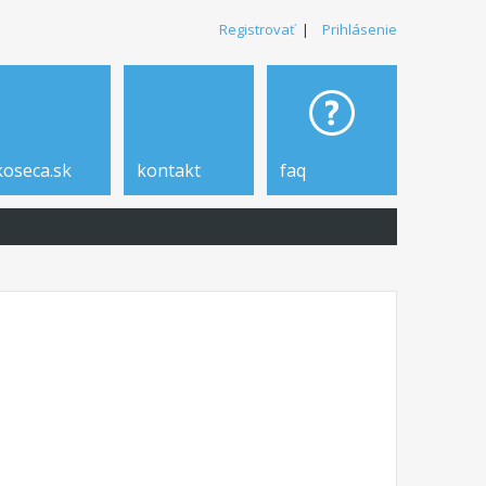
Registrovať
|
Prihlásenie
koseca.sk
kontakt
faq