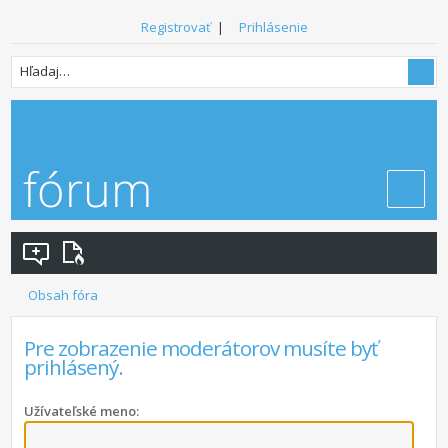
Registrovať
|
Prihlásenie
Obsah fóra
Pre zobrazenie moderátorov musíte byť
prihlásený.
Užívateľské meno: