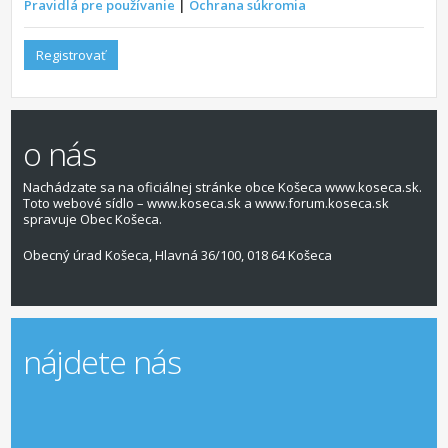
Pravidlá pre používanie
|
Ochrana súkromia
Registrovať
o nás
Nachádzate sa na oficiálnej stránke obce Košeca www.koseca.sk.
Toto webové sídlo – www.koseca.sk a www.forum.koseca.sk
spravuje Obec Košeca.
Obecný úrad Košeca, Hlavná 36/100, 018 64 Košeca
nájdete nás