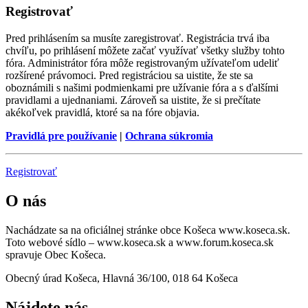
Registrovať
Pred prihlásením sa musíte zaregistrovať. Registrácia trvá iba
chvíľu, po prihlásení môžete začať využívať všetky služby tohto
fóra. Administrátor fóra môže registrovaným užívateľom udeliť
rozšírené právomoci. Pred registráciou sa uistite, že ste sa
oboznámili s našimi podmienkami pre užívanie fóra a s ďalšími
pravidlami a ujednaniami. Zároveň sa uistite, že si prečítate
akékoľvek pravidlá, ktoré sa na fóre objavia.
Pravidlá pre používanie
|
Ochrana súkromia
Registrovať
O nás
Nachádzate sa na oficiálnej stránke obce Košeca www.koseca.sk.
Toto webové sídlo – www.koseca.sk a www.forum.koseca.sk
spravuje Obec Košeca.
Obecný úrad Košeca, Hlavná 36/100, 018 64 Košeca
Nájdete nás