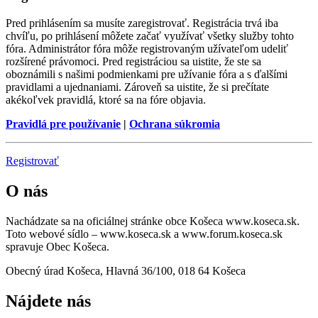
Pred prihlásením sa musíte zaregistrovať. Registrácia trvá iba
chvíľu, po prihlásení môžete začať využívať všetky služby tohto
fóra. Administrátor fóra môže registrovaným užívateľom udeliť
rozšírené právomoci. Pred registráciou sa uistite, že ste sa
oboznámili s našimi podmienkami pre užívanie fóra a s ďalšími
pravidlami a ujednaniami. Zároveň sa uistite, že si prečítate
akékoľvek pravidlá, ktoré sa na fóre objavia.
Pravidlá pre používanie
|
Ochrana súkromia
Registrovať
O nás
Nachádzate sa na oficiálnej stránke obce Košeca www.koseca.sk.
Toto webové sídlo – www.koseca.sk a www.forum.koseca.sk
spravuje Obec Košeca.
Obecný úrad Košeca, Hlavná 36/100, 018 64 Košeca
Nájdete nás