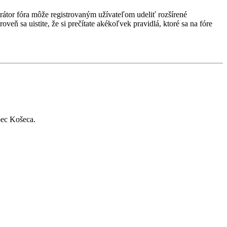
strátor fóra môže registrovaným užívateľom udeliť rozšírené
veň sa uistite, že si prečítate akékoľvek pravidlá, ktoré sa na fóre
bec Košeca.