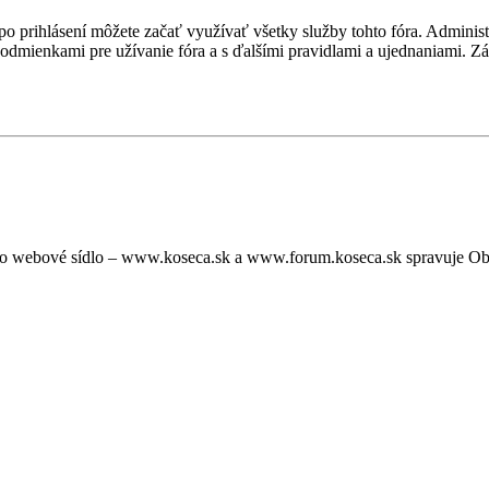
, po prihlásení môžete začať využívať všetky služby tohto fóra. Admini
podmienkami pre užívanie fóra a s ďalšími pravidlami a ujednaniami. Záro
oto webové sídlo – www.koseca.sk a www.forum.koseca.sk spravuje O