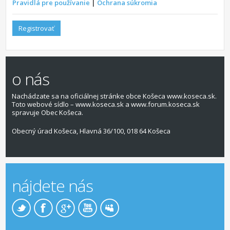
Pravidlá pre používanie
|
Ochrana súkromia
Registrovať
o nás
Nachádzate sa na oficiálnej stránke obce Košeca www.koseca.sk.
Toto webové sídlo – www.koseca.sk a www.forum.koseca.sk
spravuje Obec Košeca.
Obecný úrad Košeca, Hlavná 36/100, 018 64 Košeca
nájdete nás