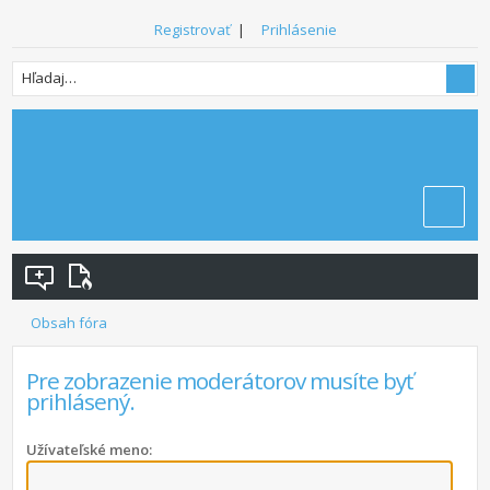
Registrovať
|
Prihlásenie
Obsah fóra
Pre zobrazenie moderátorov musíte byť
prihlásený.
Užívateľské meno: