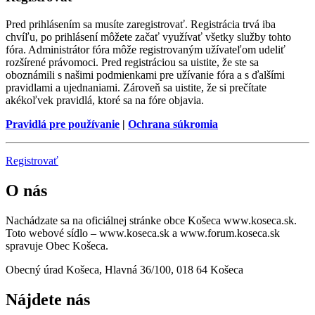
Pred prihlásením sa musíte zaregistrovať. Registrácia trvá iba
chvíľu, po prihlásení môžete začať využívať všetky služby tohto
fóra. Administrátor fóra môže registrovaným užívateľom udeliť
rozšírené právomoci. Pred registráciou sa uistite, že ste sa
oboznámili s našimi podmienkami pre užívanie fóra a s ďalšími
pravidlami a ujednaniami. Zároveň sa uistite, že si prečítate
akékoľvek pravidlá, ktoré sa na fóre objavia.
Pravidlá pre používanie
|
Ochrana súkromia
Registrovať
O nás
Nachádzate sa na oficiálnej stránke obce Košeca www.koseca.sk.
Toto webové sídlo – www.koseca.sk a www.forum.koseca.sk
spravuje Obec Košeca.
Obecný úrad Košeca, Hlavná 36/100, 018 64 Košeca
Nájdete nás