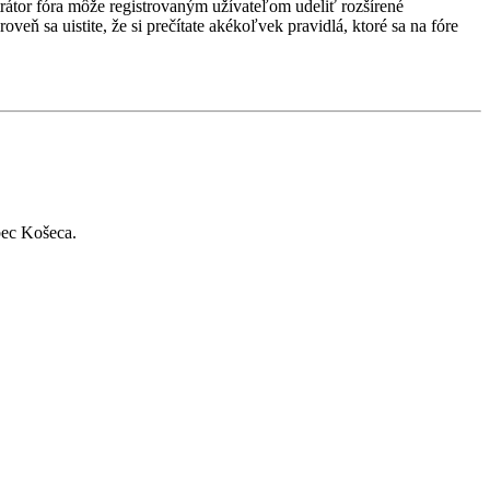
strátor fóra môže registrovaným užívateľom udeliť rozšírené
veň sa uistite, že si prečítate akékoľvek pravidlá, ktoré sa na fóre
bec Košeca.