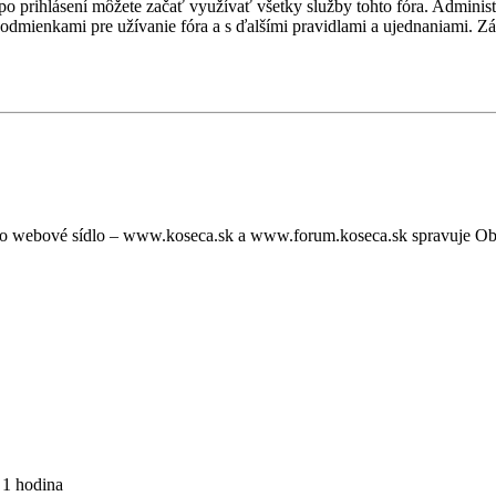
, po prihlásení môžete začať využívať všetky služby tohto fóra. Admini
podmienkami pre užívanie fóra a s ďalšími pravidlami a ujednaniami. Záro
oto webové sídlo – www.koseca.sk a www.forum.koseca.sk spravuje O
 1 hodina