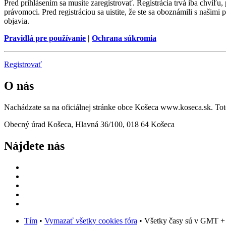
Pred prihlásením sa musíte zaregistrovať. Registrácia trvá iba chvíľu
právomoci. Pred registráciou sa uistite, že ste sa oboznámili s našimi 
objavia.
Pravidlá pre používanie
|
Ochrana súkromia
Registrovať
O nás
Nachádzate sa na oficiálnej stránke obce Košeca www.koseca.sk. T
Obecný úrad Košeca, Hlavná 36/100, 018 64 Košeca
Nájdete nás
Tím
•
Vymazať všetky cookies fóra
• Všetky časy sú v GMT +