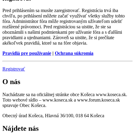
Pred prihlásením sa musíte zaregistrovať. Registrácia trvá iba
chvíľu, po prihlásení môžete začať využívať všetky služby tohto
fóra. Administrátor fóra môže registrovaným užívateľom udeliť
rozšírené právomoci. Pred registráciou sa uistite, že ste sa
oboznámili s našimi podmienkami pre užívanie fóra a s ďalšími
pravidlami a ujednaniami. Zároveň sa uistite, že si prečítate
akékoľvek pravidlá, ktoré sa na fóre objavia.
Pravidlá pre používanie
|
Ochrana súkromia
Registrovať
O nás
Nachádzate sa na oficiálnej stránke obce Košeca www.koseca.sk.
Toto webové sídlo – www.koseca.sk a www.forum.koseca.sk
spravuje Obec Košeca.
Obecný úrad Košeca, Hlavná 36/100, 018 64 Košeca
Nájdete nás