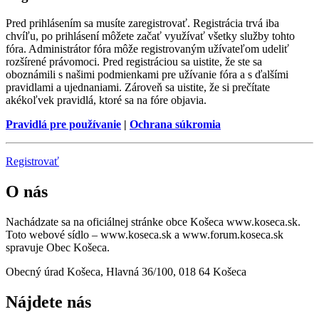
Pred prihlásením sa musíte zaregistrovať. Registrácia trvá iba
chvíľu, po prihlásení môžete začať využívať všetky služby tohto
fóra. Administrátor fóra môže registrovaným užívateľom udeliť
rozšírené právomoci. Pred registráciou sa uistite, že ste sa
oboznámili s našimi podmienkami pre užívanie fóra a s ďalšími
pravidlami a ujednaniami. Zároveň sa uistite, že si prečítate
akékoľvek pravidlá, ktoré sa na fóre objavia.
Pravidlá pre používanie
|
Ochrana súkromia
Registrovať
O nás
Nachádzate sa na oficiálnej stránke obce Košeca www.koseca.sk.
Toto webové sídlo – www.koseca.sk a www.forum.koseca.sk
spravuje Obec Košeca.
Obecný úrad Košeca, Hlavná 36/100, 018 64 Košeca
Nájdete nás