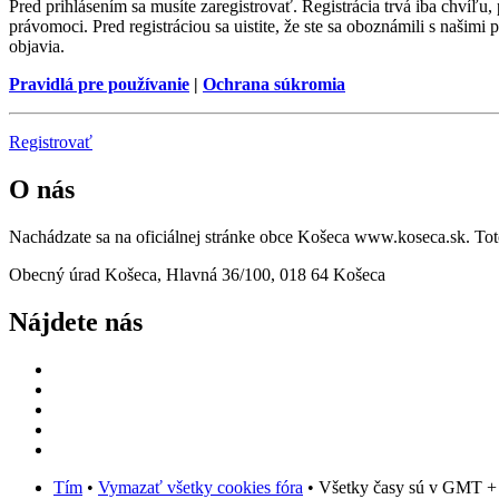
Pred prihlásením sa musíte zaregistrovať. Registrácia trvá iba chvíľu
právomoci. Pred registráciou sa uistite, že ste sa oboznámili s našimi 
objavia.
Pravidlá pre používanie
|
Ochrana súkromia
Registrovať
O nás
Nachádzate sa na oficiálnej stránke obce Košeca www.koseca.sk. T
Obecný úrad Košeca, Hlavná 36/100, 018 64 Košeca
Nájdete nás
Tím
•
Vymazať všetky cookies fóra
• Všetky časy sú v GMT +