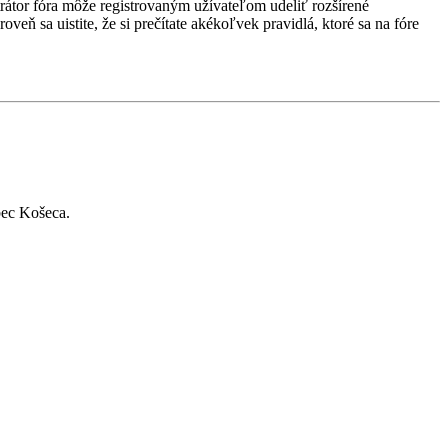
strátor fóra môže registrovaným užívateľom udeliť rozšírené
veň sa uistite, že si prečítate akékoľvek pravidlá, ktoré sa na fóre
bec Košeca.