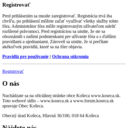
Registrovať
Pred prihlásením sa musíte zaregistrovať. Registrácia trvá iba
chvíľu, po prihlásení môžete začať využívať všetky služby tohto
fóra. Administrátor fóra môže registrovaným užívateľom udeliť
rozšírené právomoci. Pred registráciou sa uistite, že ste sa
oboznámili s našimi podmienkami pre užívanie fóra a s ďalšími
pravidlami a ujednaniami. Zároveň sa uistite, že si prečítate
akékoľvek pravidlá, ktoré sa na fóre objavia.
Pravidlá pre používanie
|
Ochrana súkromia
Registrovať
O nás
Nachádzate sa na oficiálnej stránke obce Košeca www.koseca.sk.
Toto webové sídlo – www.koseca.sk a www.forum.koseca.sk
spravuje Obec Košeca.
Obecný úrad Košeca, Hlavná 36/100, 018 64 Košeca
Nájdete nás