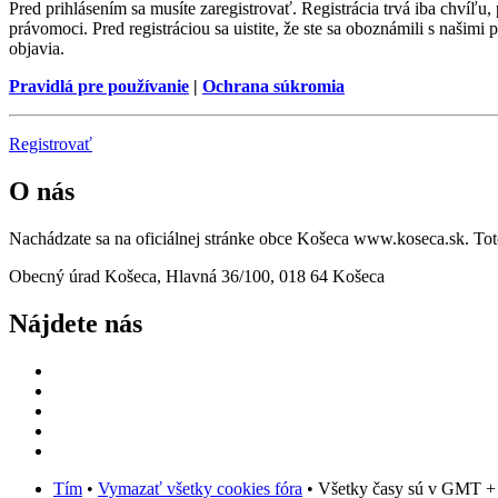
Pred prihlásením sa musíte zaregistrovať. Registrácia trvá iba chvíľu
právomoci. Pred registráciou sa uistite, že ste sa oboznámili s našimi 
objavia.
Pravidlá pre používanie
|
Ochrana súkromia
Registrovať
O nás
Nachádzate sa na oficiálnej stránke obce Košeca www.koseca.sk. T
Obecný úrad Košeca, Hlavná 36/100, 018 64 Košeca
Nájdete nás
Tím
•
Vymazať všetky cookies fóra
• Všetky časy sú v GMT +