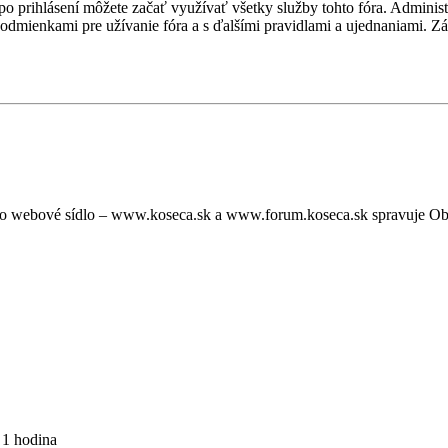
, po prihlásení môžete začať využívať všetky služby tohto fóra. Admini
podmienkami pre užívanie fóra a s ďalšími pravidlami a ujednaniami. Záro
oto webové sídlo – www.koseca.sk a www.forum.koseca.sk spravuje O
 1 hodina