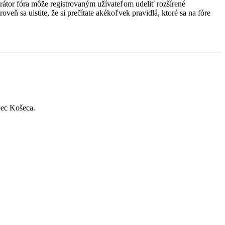
strátor fóra môže registrovaným užívateľom udeliť rozšírené
veň sa uistite, že si prečítate akékoľvek pravidlá, ktoré sa na fóre
bec Košeca.