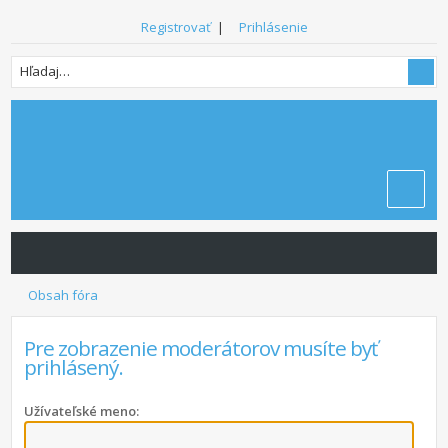
Registrovať
|
Prihlásenie
Obsah fóra
Pre zobrazenie moderátorov musíte byť
prihlásený.
Užívateľské meno: