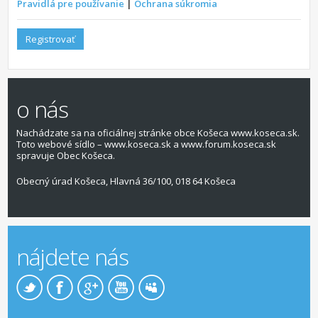
Pravidlá pre používanie
|
Ochrana súkromia
Registrovať
o nás
Nachádzate sa na oficiálnej stránke obce Košeca www.koseca.sk.
Toto webové sídlo – www.koseca.sk a www.forum.koseca.sk
spravuje Obec Košeca.
Obecný úrad Košeca, Hlavná 36/100, 018 64 Košeca
nájdete nás