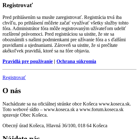
Registrovať
Pred prihlásením sa musíte zaregistrovať. Registrácia trvá iba
chvíľu, po prihlásení môžete začať využívať všetky služby tohto
fóra. Administrátor fóra môže registrovaným užívateľom udeliť
rozšírené právomoci. Pred registráciou sa uistite, že ste sa
oboznámili s našimi podmienkami pre užívanie fóra a s ďalšími
pravidlami a ujednaniami. Zároveň sa uistite, že si prečítate
akékoľvek pravidlá, ktoré sa na fóre objavia.
Pravidlá pre používanie
|
Ochrana súkromia
Registrovať
O nás
Nachádzate sa na oficiálnej stránke obce Košeca www.koseca.sk.
Toto webové sídlo – www.koseca.sk a www.forum.koseca.sk
spravuje Obec Košeca.
Obecný úrad Košeca, Hlavná 36/100, 018 64 Košeca
Nájdete nás