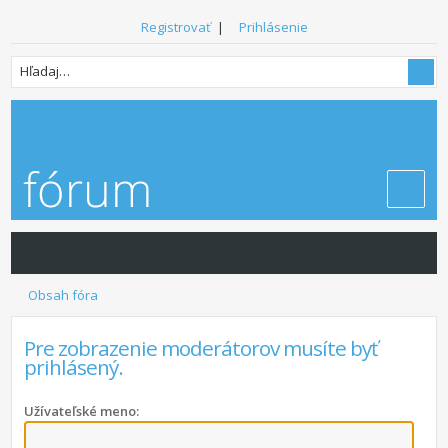
Registrovať
|
Prihlásenie
Obsah fóra
Pre zobrazenie moderátorov musíte byť
prihlásený.
Užívateľské meno: