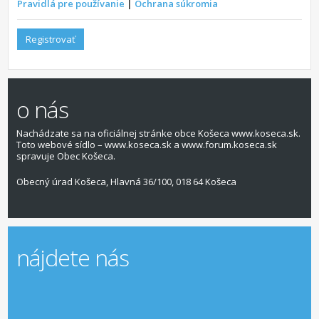
Pravidlá pre používanie
|
Ochrana súkromia
Registrovať
o nás
Nachádzate sa na oficiálnej stránke obce Košeca www.koseca.sk.
Toto webové sídlo – www.koseca.sk a www.forum.koseca.sk
spravuje Obec Košeca.
Obecný úrad Košeca, Hlavná 36/100, 018 64 Košeca
nájdete nás