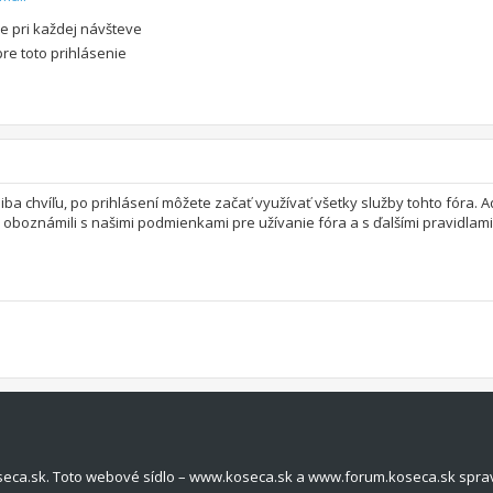
e pri každej návšteve
pre toto prihlásenie
 iba chvíľu, po prihlásení môžete začať využívať všetky služby tohto fóra.
a oboznámili s našimi podmienkami pre užívanie fóra a s ďalšími pravidlami 
seca.sk. Toto webové sídlo – www.koseca.sk a www.forum.koseca.sk spra