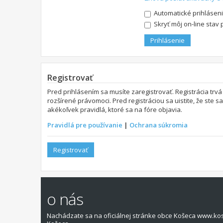
Automatické prihláseni
Skryť môj on-line stav 
Registrovať
Pred prihlásením sa musíte zaregistrovať. Registrácia trvá
rozšírené právomoci. Pred registráciou sa uistite, že ste s
akékoľvek pravidlá, ktoré sa na fóre objavia.
Pravidlá pre používanie
|
Ochrana súkromia
Registrovať
o nás
Nachádzate sa na oficiálnej stránke obce Košeca www.ko