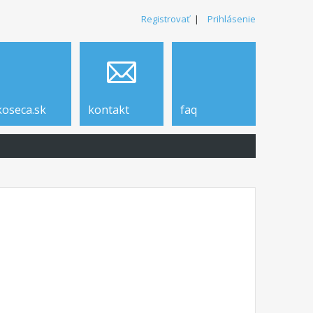
Registrovať
|
Prihlásenie
koseca.sk
kontakt
faq