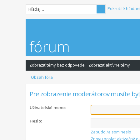
Pokročilé hľadan
Zobraziť témy bez odpovede
Zobraziť aktívne témy
Obsah fóra
Pre zobrazenie moderátorov musíte byť
Užívateľské meno:
Heslo:
Zabudol/a som heslo
Znovu poslať aktivačný e-