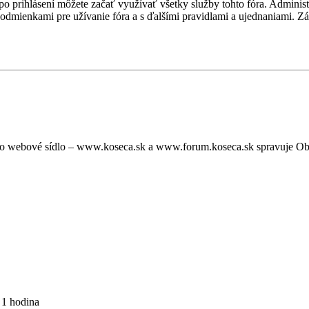
, po prihlásení môžete začať využívať všetky služby tohto fóra. Admini
podmienkami pre užívanie fóra a s ďalšími pravidlami a ujednaniami. Záro
oto webové sídlo – www.koseca.sk a www.forum.koseca.sk spravuje O
 1 hodina