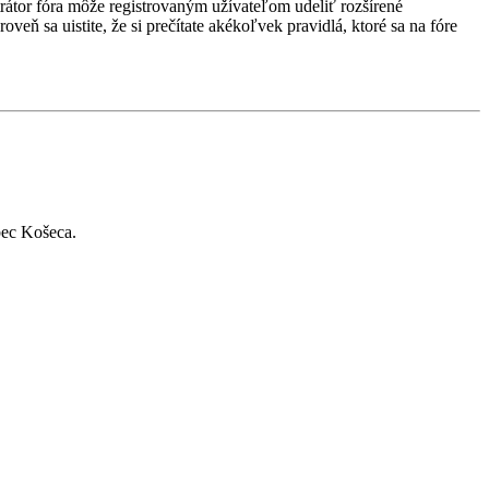
strátor fóra môže registrovaným užívateľom udeliť rozšírené
veň sa uistite, že si prečítate akékoľvek pravidlá, ktoré sa na fóre
bec Košeca.