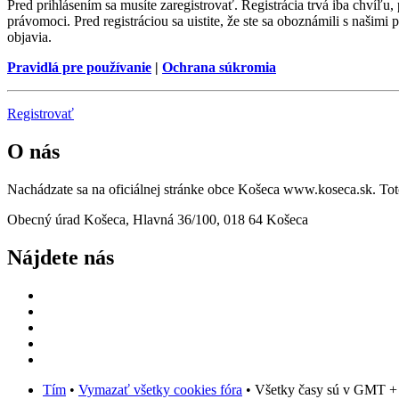
Pred prihlásením sa musíte zaregistrovať. Registrácia trvá iba chvíľu
právomoci. Pred registráciou sa uistite, že ste sa oboznámili s našimi 
objavia.
Pravidlá pre používanie
|
Ochrana súkromia
Registrovať
O nás
Nachádzate sa na oficiálnej stránke obce Košeca www.koseca.sk. T
Obecný úrad Košeca, Hlavná 36/100, 018 64 Košeca
Nájdete nás
Tím
•
Vymazať všetky cookies fóra
• Všetky časy sú v GMT +