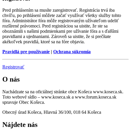
Pred prihlásením sa musíte zaregistrovať. Registrácia trvá iba
chvíľu, po prihlásení môžete začať využívať všetky služby tohto
fóra. Administrátor fóra môže registrovaným užívateľom udeliť
rozšírené právomoci. Pred registráciou sa uistite, že ste sa
oboznámili s našimi podmienkami pre užívanie fóra a s ďalšími
pravidlami a ujednaniami. Zároveň sa uistite, že si prečítate
akékoľvek pravidlá, ktoré sa na fóre objavia.
Pravidlá pre používanie
|
Ochrana súkromia
Registrovať
O nás
Nachádzate sa na oficiálnej stránke obce Košeca www.koseca.sk.
Toto webové sídlo – www.koseca.sk a www.forum.koseca.sk
spravuje Obec Košeca.
Obecný úrad Košeca, Hlavná 36/100, 018 64 Košeca
Nájdete nás