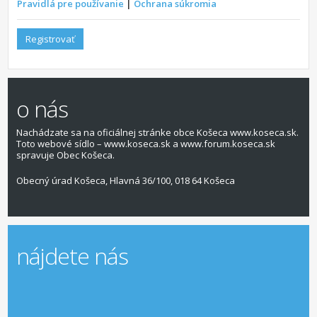
Pravidlá pre používanie
|
Ochrana súkromia
Registrovať
o nás
Nachádzate sa na oficiálnej stránke obce Košeca www.koseca.sk.
Toto webové sídlo – www.koseca.sk a www.forum.koseca.sk
spravuje Obec Košeca.
Obecný úrad Košeca, Hlavná 36/100, 018 64 Košeca
nájdete nás