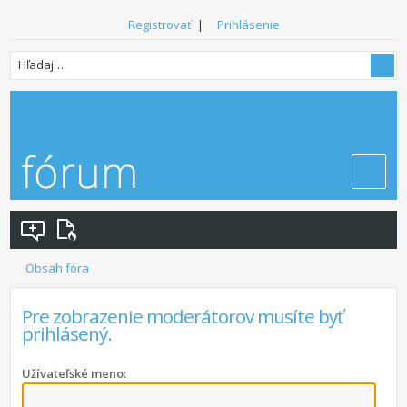
Registrovať
|
Prihlásenie
Obsah fóra
Pre zobrazenie moderátorov musíte byť
prihlásený.
Užívateľské meno: