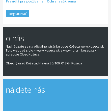
Pravidlá pre používanie
|
Ochrana súkromia
Registrovať
o nás
Nachádzate sa na oficiálnej stránke obce Košeca www.koseca.sk.
Toto webové sídlo – www.koseca.sk a www.forum.koseca.sk
spravuje Obec Košeca.
Obecný úrad Košeca, Hlavná 36/100, 018 64 Košeca
nájdete nás