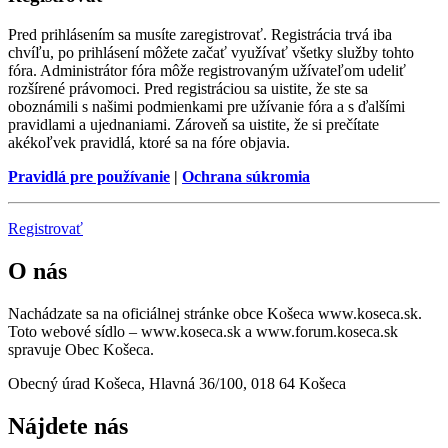
Pred prihlásením sa musíte zaregistrovať. Registrácia trvá iba
chvíľu, po prihlásení môžete začať využívať všetky služby tohto
fóra. Administrátor fóra môže registrovaným užívateľom udeliť
rozšírené právomoci. Pred registráciou sa uistite, že ste sa
oboznámili s našimi podmienkami pre užívanie fóra a s ďalšími
pravidlami a ujednaniami. Zároveň sa uistite, že si prečítate
akékoľvek pravidlá, ktoré sa na fóre objavia.
Pravidlá pre používanie
|
Ochrana súkromia
Registrovať
O nás
Nachádzate sa na oficiálnej stránke obce Košeca www.koseca.sk.
Toto webové sídlo – www.koseca.sk a www.forum.koseca.sk
spravuje Obec Košeca.
Obecný úrad Košeca, Hlavná 36/100, 018 64 Košeca
Nájdete nás