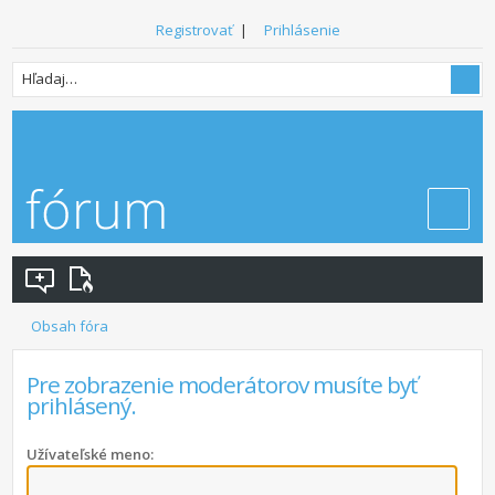
Registrovať
|
Prihlásenie
Obsah fóra
Pre zobrazenie moderátorov musíte byť
prihlásený.
Užívateľské meno: