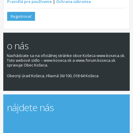
Pravidlá pre používanie
|
Ochrana súkromia
Registrovať
o nás
Nachádzate sa na oficiálnej stránke obce Košeca www.koseca.sk.
Toto webové sídlo – www.koseca.sk a www.forum.koseca.sk
spravuje Obec Košeca.
Obecný úrad Košeca, Hlavná 36/100, 018 64 Košeca
nájdete nás