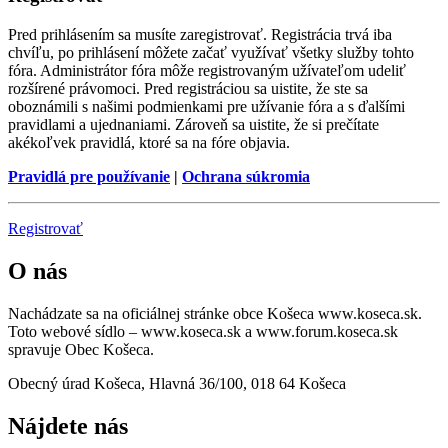
Pred prihlásením sa musíte zaregistrovať. Registrácia trvá iba
chvíľu, po prihlásení môžete začať využívať všetky služby tohto
fóra. Administrátor fóra môže registrovaným užívateľom udeliť
rozšírené právomoci. Pred registráciou sa uistite, že ste sa
oboznámili s našimi podmienkami pre užívanie fóra a s ďalšími
pravidlami a ujednaniami. Zároveň sa uistite, že si prečítate
akékoľvek pravidlá, ktoré sa na fóre objavia.
Pravidlá pre používanie
|
Ochrana súkromia
Registrovať
O nás
Nachádzate sa na oficiálnej stránke obce Košeca www.koseca.sk.
Toto webové sídlo – www.koseca.sk a www.forum.koseca.sk
spravuje Obec Košeca.
Obecný úrad Košeca, Hlavná 36/100, 018 64 Košeca
Nájdete nás