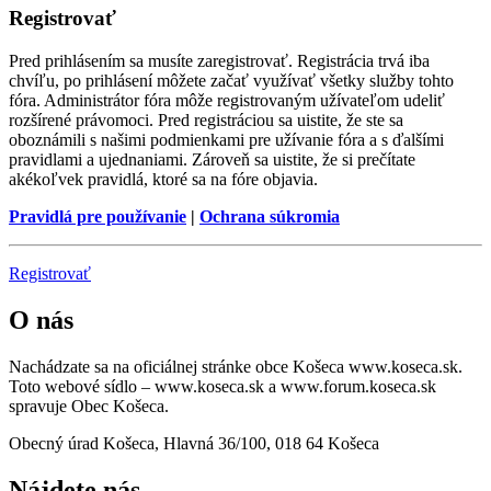
Registrovať
Pred prihlásením sa musíte zaregistrovať. Registrácia trvá iba
chvíľu, po prihlásení môžete začať využívať všetky služby tohto
fóra. Administrátor fóra môže registrovaným užívateľom udeliť
rozšírené právomoci. Pred registráciou sa uistite, že ste sa
oboznámili s našimi podmienkami pre užívanie fóra a s ďalšími
pravidlami a ujednaniami. Zároveň sa uistite, že si prečítate
akékoľvek pravidlá, ktoré sa na fóre objavia.
Pravidlá pre používanie
|
Ochrana súkromia
Registrovať
O nás
Nachádzate sa na oficiálnej stránke obce Košeca www.koseca.sk.
Toto webové sídlo – www.koseca.sk a www.forum.koseca.sk
spravuje Obec Košeca.
Obecný úrad Košeca, Hlavná 36/100, 018 64 Košeca
Nájdete nás