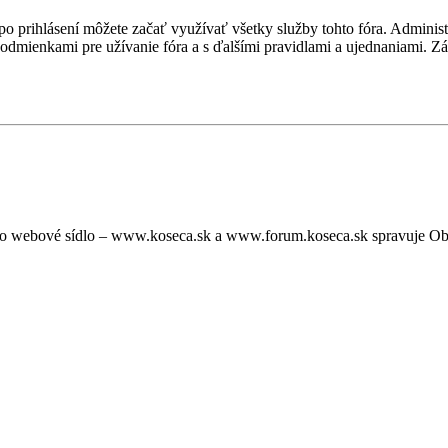
, po prihlásení môžete začať využívať všetky služby tohto fóra. Admini
podmienkami pre užívanie fóra a s ďalšími pravidlami a ujednaniami. Záro
oto webové sídlo – www.koseca.sk a www.forum.koseca.sk spravuje O