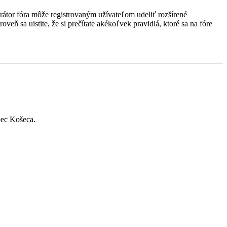
strátor fóra môže registrovaným užívateľom udeliť rozšírené
veň sa uistite, že si prečítate akékoľvek pravidlá, ktoré sa na fóre
bec Košeca.