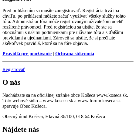
Pred prihlásením sa musíte zaregistrovať. Registrácia trvá iba
chvíľu, po prihlásení môžete začať využívať všetky služby tohto
fóra. Administrátor fóra môže registrovaným užívateľom udeliť
rozšírené právomoci. Pred registráciou sa uistite, že ste sa
oboznámili s našimi podmienkami pre užívanie fóra a s ďalšími
pravidlami a ujednaniami. Zároveň sa uistite, že si prečítate
akékoľvek pravidlá, ktoré sa na fóre objavia.
Pravidlá pre používanie
|
Ochrana súkromia
Registrovať
O nás
Nachádzate sa na oficiálnej stránke obce Košeca www.koseca.sk.
Toto webové sídlo – www.koseca.sk a www.forum.koseca.sk
spravuje Obec Košeca.
Obecný úrad Košeca, Hlavná 36/100, 018 64 Košeca
Nájdete nás